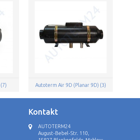
(7)
Autoterm Air 9D (Planar 9D) (3)
Kontakt
AUTOTERM24
August-Bebel-Str. 110,