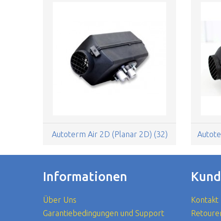
Autoterm Air 2D (Planar 2D) (32)
Autote
Informationen
Kund
Über Uns
Kontakt
Garantiebedingungen und Support
Retoure