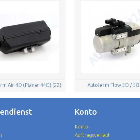
rm Air 4D (Planar 44D) (22)
Autoterm Flow 5D / 5B 
endienst
Konto
Konto
n
Auftragsverlauf