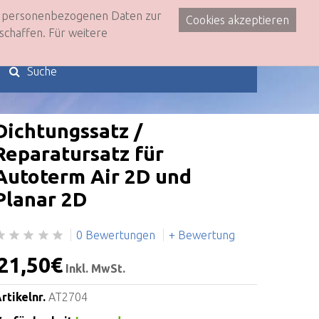
re personenbezogenen Daten zur
Cookies akzeptieren
0
schaffen. Für weitere
Dichtungssatz /
Reparatursatz für
Autoterm Air 2D und
Planar 2D
0 Bewertungen
+ Bewertung
21,50€
Inkl. MwSt.
rtikelnr.
AT2704