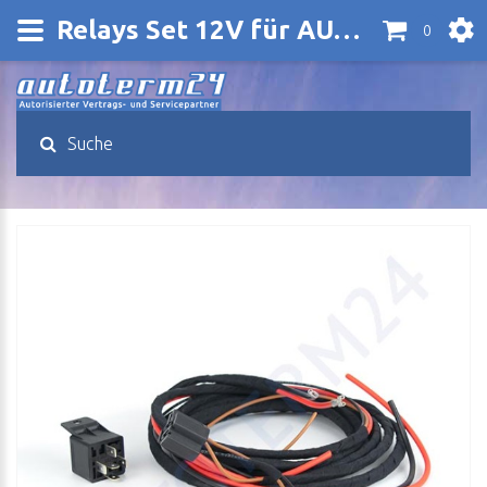
Relays Set 12V für AUTOTERM Flow Binar 5
0